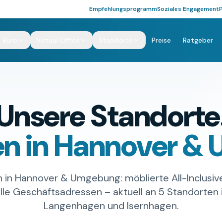
Empfehlungsprogramm
Soziales Engagement
 Büro
Virtual Office
Standorte
Preise
Ratgeber
Unsere Standorte
en in Hannover &
 in Hannover & Umgebung: möblierte All-Inclusi
lle Geschäftsadressen – aktuell an 5 Standorten 
Langenhagen und Isernhagen.