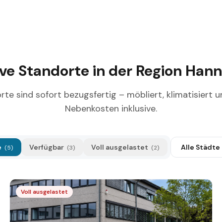
ve Standorte in der Region Han
rte sind sofort bezugsfertig – möbliert, klimatisiert u
Nebenkosten inklusive.
e
Verfügbar
Voll ausgelastet
(
5
)
(
3
)
(
2
)
Voll ausgelastet