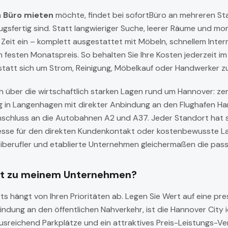
n
Büro mieten
möchte, findet bei sofortBüro an mehreren Sta
zugsfertig sind. Statt langwieriger Suche, leerer Räume und mo
r Zeit ein – komplett ausgestattet mit Möbeln, schnellem Int
 festen Monatspreis. So behalten Sie Ihre Kosten jederzeit im 
nstatt sich um Strom, Reinigung, Möbelkauf oder Handwerker 
h über die wirtschaftlich starken Lagen rund um Hannover: ze
 in Langenhagen mit direkter Anbindung an den Flughafen Ha
Anschluss an die Autobahnen A2 und A37. Jeder Standort hat 
esse für den direkten Kundenkontakt oder kostenbewusste La
eiberufler und etablierte Unternehmen gleichermaßen die pas
st zu meinem Unternehmen?
ts hängt von Ihren Prioritäten ab. Legen Sie Wert auf eine pr
ndung an den öffentlichen Nahverkehr, ist die Hannover City 
usreichend Parkplätze und ein attraktives Preis-Leistungs-Ve