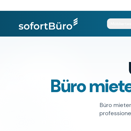
Möbliertes
Büro miet
Büro mieten
professione