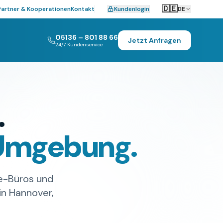
🇩🇪
Partner & Kooperationen
Kontakt
Kundenlogin
DE
05136 – 801 88 66
Jetzt Anfragen
24/7 Kundenservice
.
 Umgebung.
ve-Büros und
in Hannover,